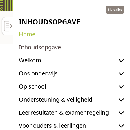
Sluit alles
INHOUDSOPGAVE
SCHOOLGIDS 2026-2027
Home
Inhoudsopgave
Welkom
Ons onderwijs
Schoolgids Oude
Op school
Bossche Baan 2026-
Ondersteuning & veiligheid
2027
Leerresultaten & examenregeling
SCHOOLGIDS 2026-2027
Voor ouders & leerlingen